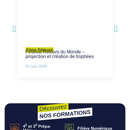
Filière Bâtiment
Festival Retours du Monde –
projection et création de trophées
01 juin 2026
Découvrez
NOS FORMATIONS
è
è
4
et 3
Prépa-
Filière Numérique