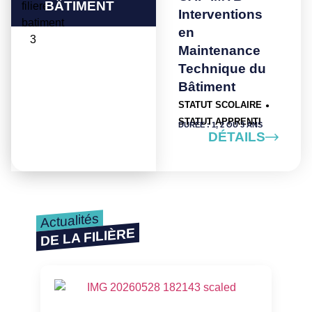
BÂTIMENT
Interventions
en
Maintenance
Technique du
Bâtiment
STATUT SCOLAIRE
●
STATUT APPRENTI
DURÉE : 1, 2 OU 3 ANS
DÉTAILS
Actualités
DE LA FILIÈRE