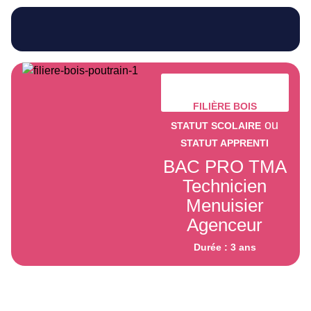
FILIÈRE BOIS
ou
STATUT SCOLAIRE
STATUT APPRENTI
BAC PRO TMA
Technicien
Menuisier
Agenceur
Durée : 3 ans