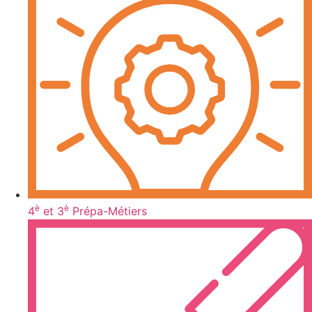
è
è
4
et 3
Prépa-Métiers