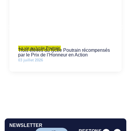
La vie au lycée Poutrain
Trois élèves du lycée Poutrain récompensés
par le Prix de l’Honneur en Action
03 juillet 2026
NEWSLETTER