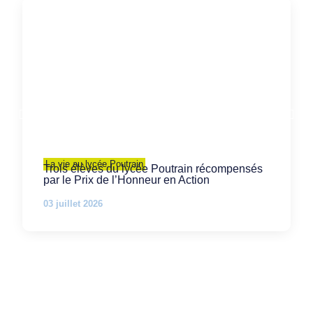
La vie au lycée Poutrain
Trois élèves du lycée Poutrain récompensés
par le Prix de l’Honneur en Action
03 juillet 2026